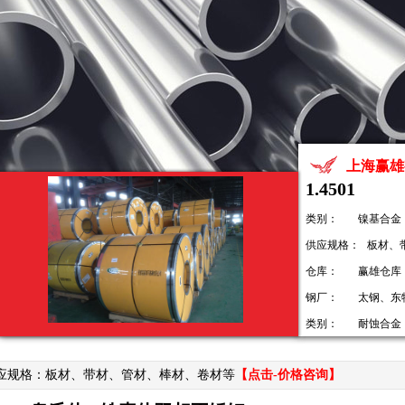
上海赢雄
1.4501
类别：
镍基合金
供应规格：
板材、
仓库：
赢雄仓库
钢厂：
太钢、东
类别：
耐蚀合金
应规格：板材、带材、管材、棒材、卷材等
【点击-价格咨询】