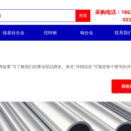
186
采购电话：
搜索
021-678
镍基钛合金
优特钢
铜合金
联系我
牌故事"可了解我们的事业部品牌史。单击"详细信息"可预览每个牌号的
获取